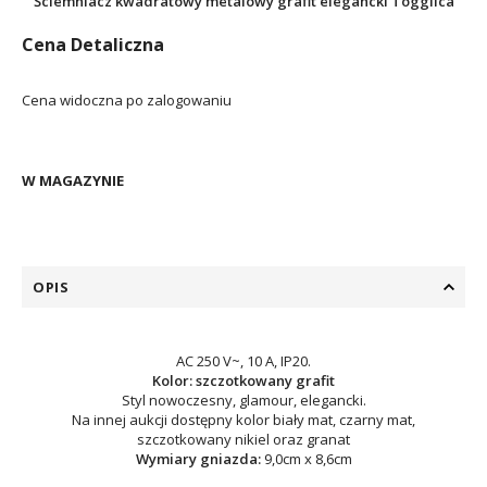
Ściemniacz kwadratowy metalowy grafit elegancki Togglica
Cena Detaliczna
Cena widoczna po zalogowaniu
W MAGAZYNIE
OPIS
AC 250 V~, 10 A, IP20.
Kolor: szczotkowany grafit
Styl nowoczesny, glamour, elegancki.
Na innej aukcji dostępny kolor biały mat, czarny mat,
szczotkowany nikiel oraz granat
Wymiary gniazda:
9,0cm x 8,6cm