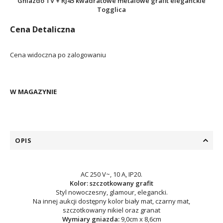
Gniazdo TV + RJ45 kwadratowe metalowe grafit
eleganckie
Togglica
Cena Detaliczna
Cena widoczna po zalogowaniu
W MAGAZYNIE
OPIS
AC 250 V~, 10 A, IP20.
Kolor: szczotkowany grafit
Styl nowoczesny, glamour, elegancki.
Na innej aukcji dostępny kolor biały mat, czarny mat,
szczotkowany nikiel oraz granat
Wymiary gniazda:
9,0cm x 8,6cm