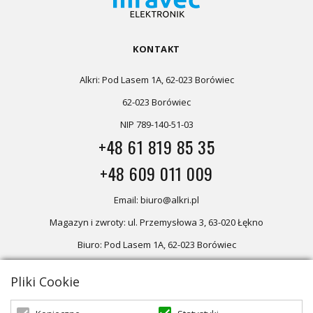
KONTAKT
Alkri: Pod Lasem 1A, 62-023 Borówiec
62-023 Borówiec
NIP 789-140-51-03
+48 61 819 85 35
+48 609 011 009
Email: biuro@alkri.pl
Magazyn i zwroty: ul. Przemysłowa 3, 63-020 Łękno
Biuro: Pod Lasem 1A, 62-023 Borówiec
Pliki Cookie
Oferta skierowana dla firm, w przypadku zakupów detalicznych
zapraszamy do sklepu
Oświetlenie marzeń