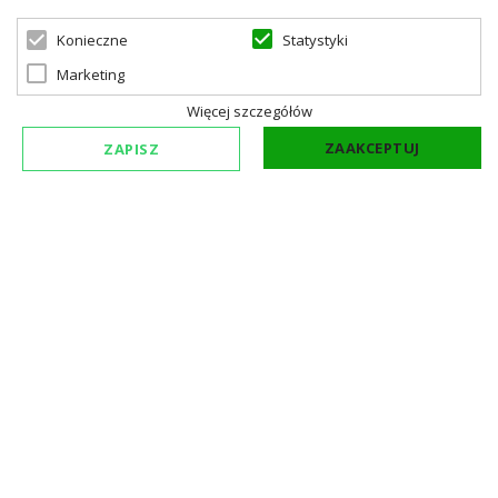
Statystyki
Konieczne
Marketing
Więcej szczegółów
ZAAKCEPTUJ
ZAPISZ
Antica ceramiczny podtynkowy ściemniacz światła 300W czarny
Cena widoczna po zalogowaniu
W magazynie