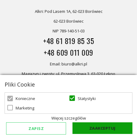
Alkri: Pod Lasem 1A, 62-023 Borówiec
62-023 Borówiec
NIP 789-140-51-03
+48 61 819 85 35
+48 609 011 009
Email: biuro@alkri.pl
Magazyn i zwroty: ul. Przemysłowa 3, 63-020 Łękno
Pliki Cookie
Biuro: Pod Lasem 1A, 62-023 Borówiec
Statystyki
Konieczne
Oferta skierowana dla firm, w przypadku zakupów detalicznych
zapraszamy do sklepu
Oświetlenie marzeń
Marketing
Więcej szczegółów
ZAAKCEPTUJ
ZAPISZ
© 2026 ALKRI | Powered by
zentoshop