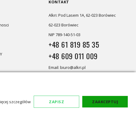
KONTAKT
Alkri: Pod Lasem 1A, 62-023 Borówiec
nosci
62-023 Borówiec
NIP 789-140-51-03
+48 61 819 85 35
+48 609 011 009
Y
Email: biuro@alkri.pl
Magazyn i zwroty: ul. Przemysłowa
3, 63-020 Łękno
Biuro: Pod Lasem 1A, 62-023 Borówiec
ięcej szczegółów
ZAPISZ
ZAAKCEPTUJ