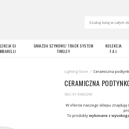
LEKCJA GI
GNIAZDA SZYNOWE/ TRACK SYSTEM
KOLEKCJA
MBARELLI
TINSLEY
F.A.I.
Lighting Store
/
Ceramiczna podtynk
CERAMICZNA PODTYNK
SKU:
K1-R4633/W
W ofercie naszego sklepu znajdują 
pr
To produkty
wykonane z wysokogat