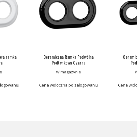
owa ramka
Ceramiczna Ramka Podwójna
Ceramic
ła
Podtynkowa Czarna
Pod
e
W magazynie
alogowaniu
Cena widoczna po zalogowaniu
Cena wido