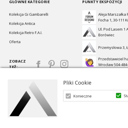
GŁÓWNE KATEGORIE
PUNKTY EKSPOZYCJI
Kolekcja Gi Gambarelli
Aleja Marszałka
Focha 1, 30-111 
Kolekcja Antica
Ul. Pod Lasem 1 A
Kolekcja Retro F.A.I.
Borówiec
Oferta
Przemysłowa 3, 
Przedstawiciel h
ZOBACZ
Wrocław 504-484
TEŻ:
Pliki Cookie
St
Konieczne
Oferta skierowana dla firm, w przypadku zakupów detalicznych 
© 2026 ALKRI | Powered by
zentoshop