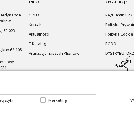
INFO
REGULACJE
 Ferdynanda
O Nas
Regulamin B2B
Kraków
Kontakt
Polityka Prywat
 , 62-023
Aktualności
Polityka Cookie
E-Katalogi
RODO
Łękno 62-105
Aranżacje naszych Klientów
DYSTRYBUTORZ
andlowy –
-031
atystyki
Marketing
W
zapraszamy do sklepu
Oświetlenie marzeń