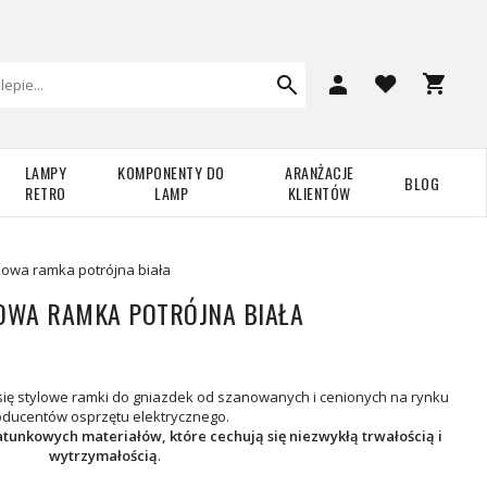
LAMPY
KOMPONENTY DO
ARANŻACJE
BLOG
RETRO
LAMP
KLIENTÓW
owa ramka potrójna biała
OWA RAMKA POTRÓJNA BIAŁA
się stylowe ramki do gniazdek od szanowanych i cenionych na rynku
oducentów osprzętu elektrycznego.
unkowych materiałów, które cechują się niezwykłą trwałością i
wytrzymałością
.