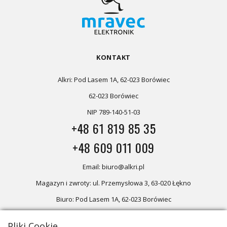
KONTAKT
Alkri: Pod Lasem 1A, 62-023 Borówiec
62-023 Borówiec
NIP 789-140-51-03
+48 61 819 85 35
+48 609 011 009
Email: biuro@alkri.pl
Magazyn i zwroty: ul. Przemysłowa 3, 63-020 Łękno
Biuro: Pod Lasem 1A, 62-023 Borówiec
Pliki Cookie
Oferta skierowana dla firm, w przypadku zakupów detalicznych