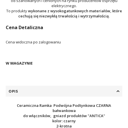
od szanowanych i cenionych na rynku producentów osprzętu
elektrycznego.
To produkty
wykonane z wysokogatunkowych materiałów, które
cechują się niezwykłą trwałością i wytrzymałością
.
Cena Detaliczna
Cena widoczna po zalogowaniu
W MAGAZYNIE
OPIS
Ceramiczna Ramka Podwójna Podtynkowa CZARNA
bałwankowa
do włączników, gniazd produktów
"ANTICA"
kolor: czarny
2-krotna