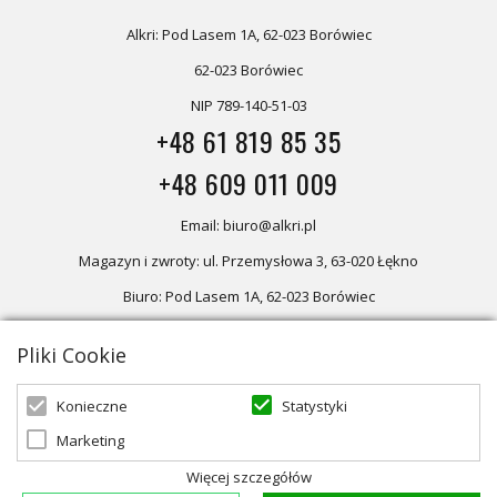
Alkri: Pod Lasem 1A, 62-023 Borówiec
62-023 Borówiec
NIP 789-140-51-03
+48 61 819 85 35
+48 609 011 009
Email: biuro@alkri.pl
Magazyn i zwroty: ul. Przemysłowa 3, 63-020 Łękno
Biuro: Pod Lasem 1A, 62-023 Borówiec
Pliki Cookie
Oferta skierowana dla firm, w przypadku zakupów detalicznych
zapraszamy do sklepu
Oświetlenie marzeń
Statystyki
Konieczne
Marketing
© 2026 ALKRI | Powered by
zentoshop
Więcej szczegółów