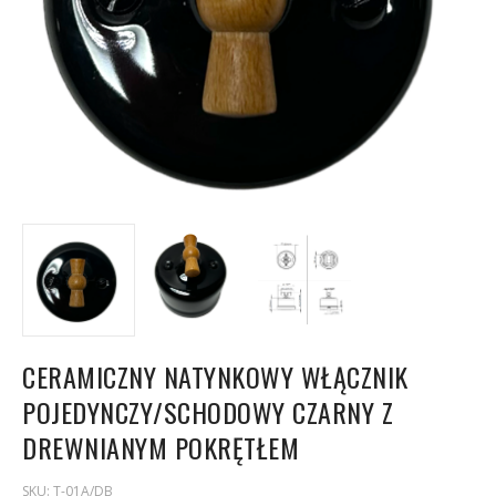
CERAMICZNY NATYNKOWY WŁĄCZNIK
POJEDYNCZY/SCHODOWY CZARNY Z
DREWNIANYM POKRĘTŁEM
SKU:
T-01A/DB