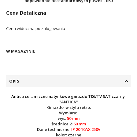
odpowiednie do standardowych puszek - fi60
Cena Detaliczna
Cena widoczna po zalogowaniu
W MAGAZYNIE
OPIS
Antica ceramiczne natynkowe gniazdo T06/TV SAT czarny
"ANTICA"
Gniazdo w stylu retro.
Wymiary:
wys.
50 mm
średnica Ø
60 mm
Dane techniczne:
IP 20 10AX 250V
kolor: czarne