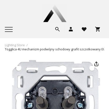
Lighting Store
/
Togglica 4U mechanizm podwójny schodowy grafit szczotkowany EU