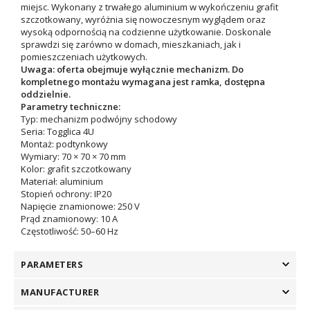
miejsc. Wykonany z trwałego aluminium w wykończeniu grafit
szczotkowany, wyróżnia się nowoczesnym wyglądem oraz
wysoką odpornością na codzienne użytkowanie. Doskonale
sprawdzi się zarówno w domach, mieszkaniach, jak i
pomieszczeniach użytkowych.
Uwaga: oferta obejmuje wyłącznie mechanizm. Do
kompletnego montażu wymagana jest ramka, dostępna
oddzielnie.
Parametry techniczne:
Typ: mechanizm podwójny schodowy
Seria: Togglica 4U
Montaż: podtynkowy
Wymiary: 70 × 70 × 70 mm
Kolor: grafit szczotkowany
Materiał: aluminium
Stopień ochrony: IP20
Napięcie znamionowe: 250 V
Prąd znamionowy: 10 A
Częstotliwość: 50–60 Hz
PARAMETERS
MANUFACTURER