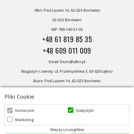
Alkri: Pod Lasem 1A, 62-023 Borówiec
62-023 Borówiec
NIP 789-140-51-03
+48 61 819 85 35
+48 609 011 009
Email: biuro@alkri.pl
Magazyn i zwroty: ul. Przemysłowa 3, 63-020 Łękno
Biuro: Pod Lasem 1A, 62-023 Borówiec
Pliki Cookie
Oferta skierowana dla firm, w przypadku zakupów detalicznych
zapraszamy do sklepu
Oświetlenie marzeń
Statystyki
Konieczne
Marketing
© 2026 ALKRI | Powered by
zentoshop
Więcej szczegółów