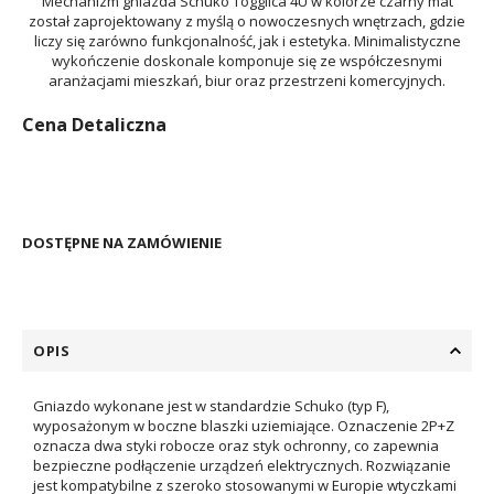
Mechanizm gniazda Schuko Togglica 4U w kolorze czarny mat
został zaprojektowany z myślą o nowoczesnych wnętrzach, gdzie
liczy się zarówno funkcjonalność, jak i estetyka. Minimalistyczne
wykończenie doskonale komponuje się ze współczesnymi
aranżacjami mieszkań, biur oraz przestrzeni komercyjnych.
Cena Detaliczna
DOSTĘPNE NA ZAMÓWIENIE
OPIS
Gniazdo wykonane jest w standardzie Schuko (typ F),
wyposażonym w boczne blaszki uziemiające. Oznaczenie 2P+Z
oznacza dwa styki robocze oraz styk ochronny, co zapewnia
bezpieczne podłączenie urządzeń elektrycznych. Rozwiązanie
jest kompatybilne z szeroko stosowanymi w Europie wtyczkami