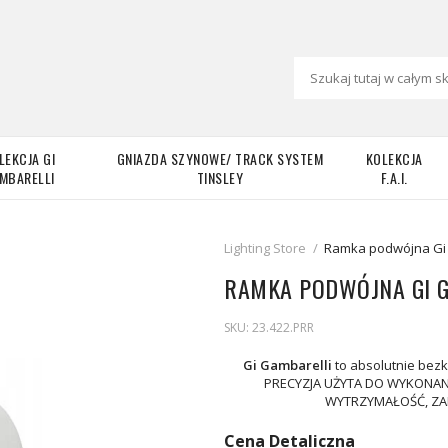
LEKCJA GI
GNIAZDA SZYNOWE/ TRACK SYSTEM
KOLEKCJA
MBARELLI
TINSLEY
F.A.I.
Lighting Store
/
Ramka podwójna Gi 
RAMKA PODWÓJNA GI G
SKU:
23.422.PRR
Gi Gambarelli
to absolutnie bezk
PRECYZJA UŻYTA DO WYKONANI
WYTRZYMAŁOŚĆ, ZA
Cena Detaliczna