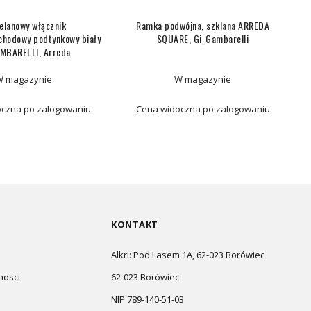
elanowy włącznik
Ramka podwójna, szklana ARREDA
chodowy podtynkowy biały
SQUARE, Gi_Gambarelli
MBARELLI, Arreda
W magazynie
W magazynie
czna po zalogowaniu
Cena widoczna po zalogowaniu
KONTAKT
Alkri: Pod Lasem 1A, 62-023 Borówiec
nosci
62-023 Borówiec
NIP 789-140-51-03