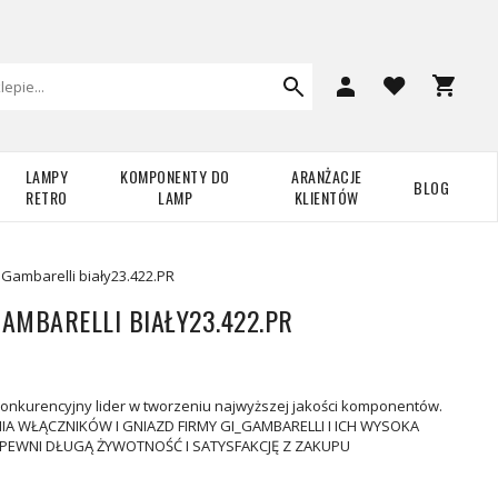
LAMPY
KOMPONENTY DO
ARANŻACJE
BLOG
RETRO
LAMP
KLIENTÓW
Gambarelli biały23.422.PR
AMBARELLI BIAŁY23.422.PR
onkurencyjny lider w tworzeniu najwyższej jakości komponentów.
A WŁĄCZNIKÓW I GNIAZD FIRMY GI_GAMBARELLI I ICH WYSOKA
PEWNI DŁUGĄ ŻYWOTNOŚĆ I SATYSFAKCJĘ Z ZAKUPU