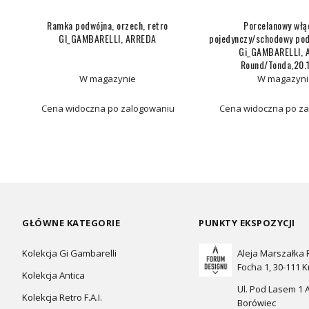
O
Ramka podwójna, orzech, retro
Porcelanowy włą
GI_GAMBARELLI, ARREDA
pojedynczy/schodowy pod
Gi_GAMBARELLI, 
Round/Tonda,20.
W magazynie
W magazyni
Cena widoczna po zalogowaniu
Cena widoczna po z
GŁÓWNE KATEGORIE
PUNKTY EKSPOZYCJI
Kolekcja Gi Gambarelli
Aleja Marszałka
Focha 1, 30-111 
Kolekcja Antica
Ul. Pod Lasem 1 A
Kolekcja Retro F.A.I.
Borówiec