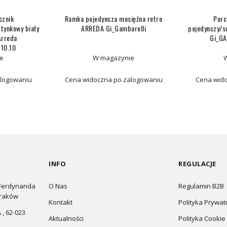
cznik
Ramka pojedyncza mosiężna retro
Porc
tynkowy biały
ARREDA Gi_Gambarelli
pojedynczy/s
Arreda
Gi_GA
110.10
e
W magazynie
alogowaniu
Cena widoczna po zalogowaniu
Cena wido
INFO
REGULACJE
 Ferdynanda
O Nas
Regulamin B2B
Kraków
Kontakt
Polityka Prywat
 , 62-023
Aktualności
Polityka Cookie