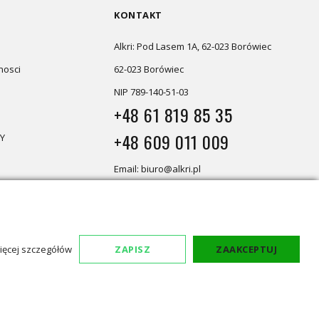
KONTAKT
Alkri: Pod Lasem 1A, 62-023 Borówiec
nosci
62-023 Borówiec
NIP 789-140-51-03
+48 61 819 85 35
+48 609 011 009
Y
Email: biuro@alkri.pl
Magazyn i zwroty: ul. Przemysłowa
3, 63-020 Łękno
Biuro: Pod Lasem 1A, 62-023 Borówiec
ięcej szczegółów
ZAPISZ
ZAAKCEPTUJ