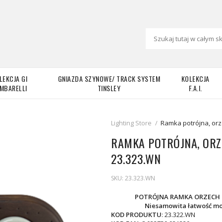
LEKCJA GI
GNIAZDA SZYNOWE/ TRACK SYSTEM
KOLEKCJA
MBARELLI
TINSLEY
F.A.I.
Lighting Store
/
Ramka potrójna, orz
RAMKA POTRÓJNA, ORZ
23.323.WN
SKU:
23.323.WN
POTRÓJNA RAMKA ORZECH 
Niesamowita łatwość m
KOD PRODUKTU
: 23.322.WN