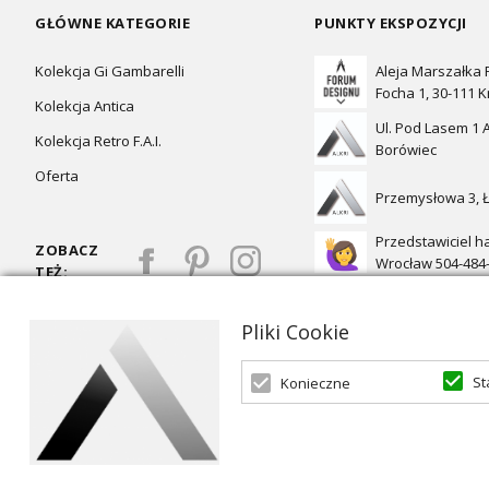
GŁÓWNE KATEGORIE
PUNKTY EKSPOZYCJI
Kolekcja Gi Gambarelli
Aleja Marszałka
Focha 1, 30-111 
Kolekcja Antica
Ul. Pod Lasem 1 A
Kolekcja Retro F.A.I.
Borówiec
Oferta
Przemysłowa 3, 
Przedstawiciel h
ZOBACZ
Wrocław 504-484
TEŻ:
Pliki Cookie
St
Konieczne
Oferta skierowana dla firm, w przypadku zakupów detalicznych 
© 2026 ALKRI | Powered by
zentoshop