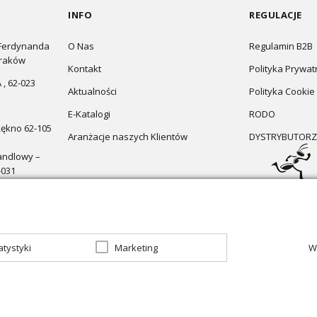
INFO
REGULACJE
 Ferdynanda
O Nas
Regulamin B2B
Kraków
Kontakt
Polityka Prywat
 , 62-023
Aktualności
Polityka Cookie
E-Katalogi
RODO
Łękno 62-105
Aranżacje naszych Klientów
DYSTRYBUTORZ
andlowy –
-031
atystyki
Marketing
W
zapraszamy do sklepu
Oświetlenie marzeń