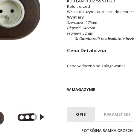
KOD EAN
: 8 032759 931320
Kolor
: orzech
Włączniki użyte na zdjęciu dostępne 
Wymiary
:
Szerokość
: 175mm
Długość
: 246mm
Promień
: 52mm
Gi Gambarelli to absolutnie bez
Cena Detaliczna
Cena widoczna po zalogowaniu
W MAGAZYNIE
OPIS
PARAMETERS
POTRÓJNA RAMKA ORZECH 