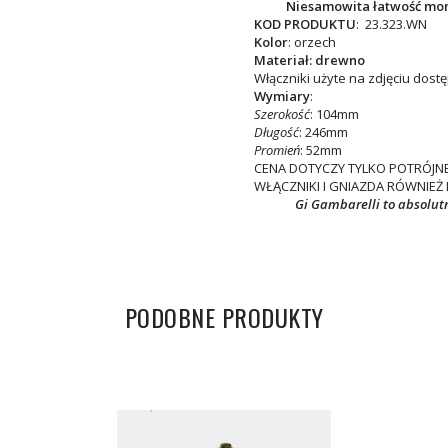
Niesamowita łatwość mo
KOD PRODUKTU
:
23.323.WN
Kolor
: orzech
Materiał: drewno
Włączniki użyte na zdjęciu dost
Wymiary
:
Szerokość
: 104mm
Długość
: 246mm
Promień
: 52mm
CENA DOTYCZY TYLKO POTRÓJNE
WŁĄCZNIKI I GNIAZDA RÓWNIEŻ
Gi Gambarelli to absolut
PODOBNE PRODUKTY