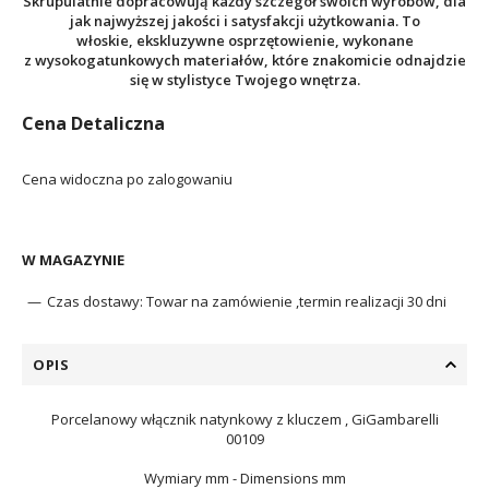
Skrupulatnie dopracowują każdy szczegół swoich wyrobów, dla
jak najwyższej jakości i satysfakcji użytkowania. To
włoskie, ekskluzywne osprzętowienie, wykonane
z wysokogatunkowych materiałów, które znakomicie odnajdzie
się w stylistyce Twojego wnętrza.
Cena Detaliczna
Cena widoczna po zalogowaniu
W MAGAZYNIE
Czas dostawy:
Towar na zamówienie ,termin realizacji 30 dni
OPIS
Porcelanowy włącznik natynkowy z kluczem , GiGambarelli
00109
Wymiary mm - Dimensions mm