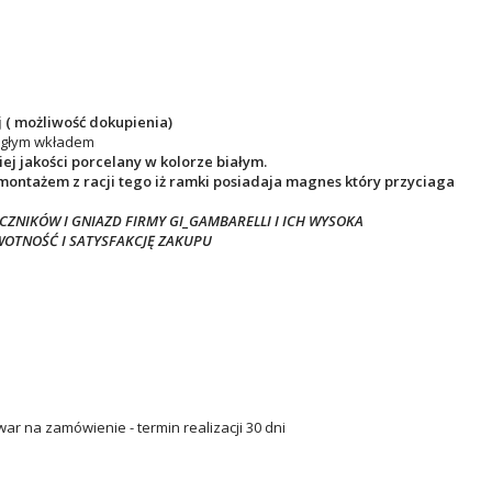
 ( możliwość dokupienia)
ągłym wkładem
j jakości porcelany w kolorze białym.
montażem z racji tego iż ramki posiadaja magnes który przyciaga
ZNIKÓW I GNIAZD FIRMY GI_GAMBARELLI I ICH WYSOKA
WOTNOŚĆ I SATYSFAKCJĘ ZAKUPU
ar na zamówienie - termin realizacji 30 dni