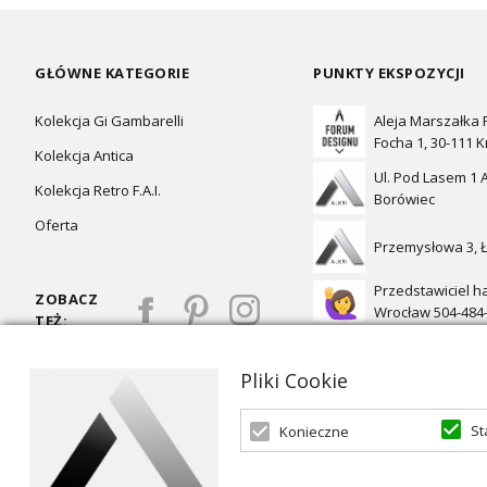
GŁÓWNE KATEGORIE
PUNKTY EKSPOZYCJI
Kolekcja Gi Gambarelli
Aleja Marszałka
Focha 1, 30-111 
Kolekcja Antica
Ul. Pod Lasem 1 A
Kolekcja Retro F.A.I.
Borówiec
Oferta
Przemysłowa 3, 
Przedstawiciel h
ZOBACZ
Wrocław 504-484
TEŻ:
Pliki Cookie
St
Konieczne
Oferta skierowana dla firm, w przypadku zakupów detalicznych 