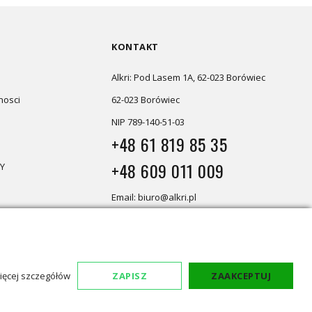
KONTAKT
Alkri: Pod Lasem 1A, 62-023 Borówiec
nosci
62-023 Borówiec
NIP 789-140-51-03
+48 61 819 85 35
+48 609 011 009
Y
Email: biuro@alkri.pl
Magazyn i zwroty: ul. Przemysłowa
3, 63-020 Łękno
Biuro: Pod Lasem 1A, 62-023 Borówiec
ięcej szczegółów
ZAPISZ
ZAAKCEPTUJ