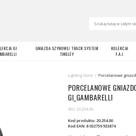
LEKCJA GI
GNIAZDA SZYNOWE/ TRACK SYSTEM
KOLEKCJA
MBARELLI
TINSLEY
F.A.I.
Lighting Store
/
Porcelanowe gniazd
PORCELANOWE GNIAZD
GI_GAMBARELLI
SKU:
20.254.00
Kod produktu: 20.254.00
Kod EAN: 8 032759 933874