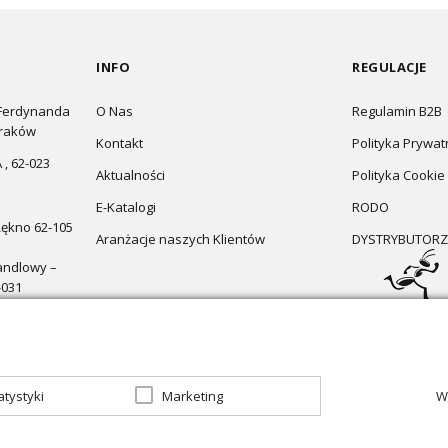
INFO
REGULACJE
 Ferdynanda
O Nas
Regulamin B2B
Kraków
Kontakt
Polityka Prywat
 , 62-023
Aktualności
Polityka Cookie
E-Katalogi
RODO
Łękno 62-105
Aranżacje naszych Klientów
DYSTRYBUTORZ
andlowy –
-031
atystyki
Marketing
W
zapraszamy do sklepu
Oświetlenie marzeń