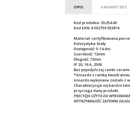
OPIS
PARAMETERS
Kod produktu: 20.254.00
Kod EAN: 8 032759 933874
Materiał: certyfikowana porce
Kolorystyka: biały
Dostępność: 5-14 dni
Szerokość: 72mm
Długość: 72mm
IP 20, 16 A, 250V
Bez pojedyńczej ramki ceramic
*Gniazdo z ramką kwadratow
Gniazdo wykonane zostało z wy
Charakteryzuje się bardzo łat
przyciaga dany produkt.
PRECYZJA UŻYTA DO WYKONANIA
WYTRZYMAŁOŚĆ ZAPEWNI DŁUGĄ