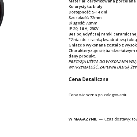
Materiał: certyfikowana porcelana
Kolorystyka: biały
Dostępność: 5-14 dni
Szerokość: 72mm
Długość: 72mm
IP 20, 16 A, 250V
Bez pojedyńczej ramki ceramicznej
*Gniazdo z ramką kwadratową i okr
Gniazdo wykonane zostało z wysokie
Charakteryzuje się bardzo łatwym 
dany produkt.
PRECYZJA UŻYTA DO WYKONANIA WŁĄC
WYTRZYMAŁOŚĆ, ZAPEWNI DŁUGĄ ŻY
Cena Detaliczna
Cena widoczna po zalogowaniu
W MAGAZYNIE
Czas dostawy:
tow