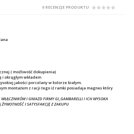
0 RECENZJE PRODUKTU
lana
znej ( możliwość dokupienia)
ą i okrągłym wkładem
sokiej jakości porcelany w kolorze białym.
wym montażem z racji tego iż ramki posiadaja magnes który
 WŁĄCZNIKÓW I GNIAZD FIRMY GI_GAMBARELLI I ICH WYSOKA
 ŻYWOTNOŚĆ I SATYSFAKCJĘ Z ZAKUPU