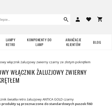
LAMPY
KOMPONENTY DO
ARANŻACJE
BLOG
RETRO
LAMP
KLIENTÓW
wy włącznik żaluzjowy zwierny czarny ze złotym pokrętłem
OWY WŁĄCZNIK ŻALUZJOWY ZWIERNY
KRĘTŁEM
nik światła retro żaluzjowy ANTICA GOLD czarny
e produkty są przeznaczone do standardowych puszek fi60