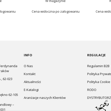
e
W magazynie
alogowaniu
Cena widoczna po zalogowaniu
Cena wido
INFO
REGULACJE
 Ferdynanda
O Nas
Regulamin B2B
Kraków
Kontakt
Polityka Prywat
 , 62-023
Aktualności
Polityka Cookie
E-Katalogi
RODO
Łękno 62-105
Aranżacje naszych Klientów
DYSTRYBUTORZ
andlowy –
-031