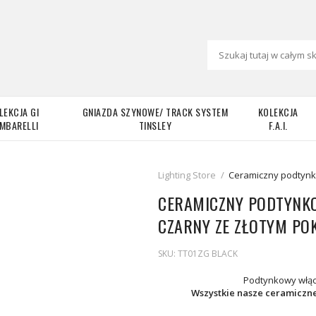
LEKCJA GI
GNIAZDA SZYNOWE/ TRACK SYSTEM
KOLEKCJA
MBARELLI
TINSLEY
F.A.I.
Lighting Store
/
Ceramiczny podtynko
CERAMICZNY PODTYNK
CZARNY ZE ZŁOTYM PO
SKU:
TT01ZG BLACK
Podtynkowy włącz
Wszystkie nasze ceramiczn