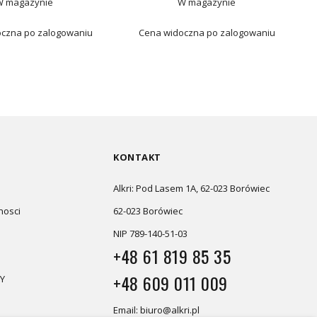
W magazynie
W magazynie
czna po zalogowaniu
Cena widoczna po zalogowaniu
KONTAKT
Alkri: Pod Lasem 1A, 62-023 Borówiec
nosci
62-023 Borówiec
NIP 789-140-51-03
+48 61 819 85 35
+48 609 011 009
Y
Email: biuro@alkri.pl