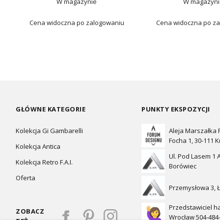
W magazynie
W magazyni
Cena widoczna po zalogowaniu
Cena widoczna po z
GŁÓWNE KATEGORIE
PUNKTY EKSPOZYCJI
Kolekcja Gi Gambarelli
Aleja Marszałka
Focha 1, 30-111 
Kolekcja Antica
Ul. Pod Lasem 1 A
Kolekcja Retro F.A.I.
Borówiec
Oferta
Przemysłowa 3, 
Przedstawiciel h
ZOBACZ
Wrocław 504-484