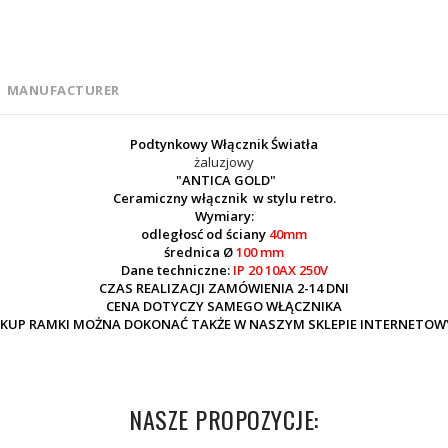
MANUFACTURER
Podtynkowy Włącznik Światła
żaluzjowy
"ANTICA GOLD"
Ceramiczny włącznik w stylu retro.
Wymiary:
odległosć od ściany
40mm
średnica Ø
100 mm
Dane techniczne:
IP 20 10AX 250V
CZAS REALIZACJI ZAMÓWIENIA 2-14 DNI
CENA DOTYCZY SAMEGO WŁĄCZNIKA
KUP RAMKI MOŻNA DOKONAĆ TAKŻE W NASZYM SKLEPIE INTERNETO
NASZE PROPOZYCJE: