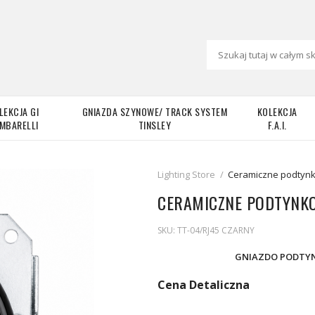
LEKCJA GI
GNIAZDA SZYNOWE/ TRACK SYSTEM
KOLEKCJA
MBARELLI
TINSLEY
F.A.I.
Lighting Store
/
Ceramiczne podtynk
CERAMICZNE PODTYNKO
SKU:
TT-04/RJ45 CZARNY
GNIAZDO PODTYN
Cena Detaliczna