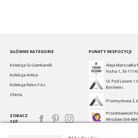
GŁÓWNE KATEGORIE
PUNKTY EKSPOZYCJI
Kolekcja Gi Gambarelli
Aleja Marszałka
Focha 1, 30-111 
Kolekcja Antica
Ul. Pod Lasem 1 A
Kolekcja Retro F.A.I.
Borówiec
Oferta
Przemysłowa 3, 
Przedstawiciel h
ZOBACZ
Wrocław 504-484
TEŻ: