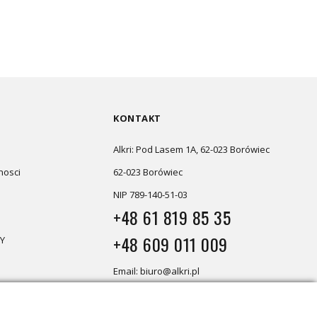
KONTAKT
Alkri: Pod Lasem 1A, 62-023 Borówiec
nosci
62-023 Borówiec
NIP 789-140-51-03
+48 61 819 85 35
+48 609 011 009
Y
Email: biuro@alkri.pl
Magazyn i zwroty: ul. Przemysłowa
3, 63-020 Łękno