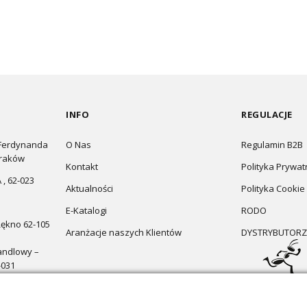
INFO
REGULACJE
 Ferdynanda
O Nas
Regulamin B2B
Kraków
Kontakt
Polityka Prywat
 , 62-023
Aktualności
Polityka Cookie
E-Katalogi
RODO
Łękno 62-105
Aranżacje naszych Klientów
DYSTRYBUTORZ
andlowy –
-031