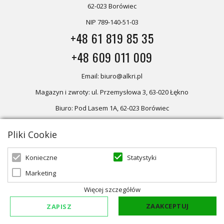
62-023 Borówiec
NIP 789-140-51-03
+48 61 819 85 35
+48 609 011 009
Email: biuro@alkri.pl
Magazyn i zwroty: ul. Przemysłowa 3, 63-020 Łękno
Biuro: Pod Lasem 1A, 62-023 Borówiec
Pliki Cookie
Oferta skierowana dla firm, w przypadku zakupów detalicznych
zapraszamy do sklepu
Oświetlenie marzeń
Statystyki
Konieczne
Marketing
© 2026 ALKRI | Powered by
zentoshop
Więcej szczegółów
ZAAKCEPTUJ
ZAPISZ