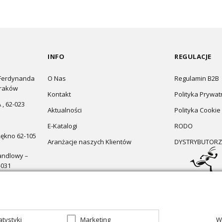
INFO
REGULACJE
 Ferdynanda
O Nas
Regulamin B2B
Kraków
Kontakt
Polityka Prywat
 , 62-023
Aktualności
Polityka Cookie
E-Katalogi
RODO
Łękno 62-105
Aranżacje naszych Klientów
DYSTRYBUTORZ
andlowy –
-031
atystyki
Marketing
W
zapraszamy do sklepu
Oświetlenie marzeń