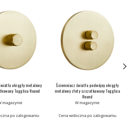
światła okrągły metalowy
Ściemniacz światła podwójny okrągły
otkowany Togglica Round
metalowy złoty szczotkowany Togglica
m
Round
W magazynie
W magazynie
czna po zalogowaniu
Cena widoczna po zalogowaniu