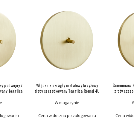
wy podwójny /
Włącznik okrągły metalowy krzyżowy
Ściemniacz 
wany Togglica
złoty szczotkowany Togglica Round 4U
złoty szcz
e
W magazynie
alogowaniu
Cena widoczna po zalogowaniu
Cena wido