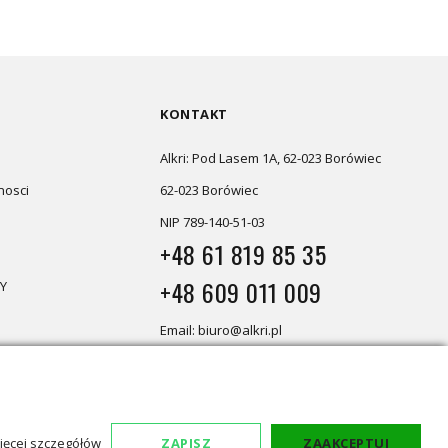
KONTAKT
Alkri: Pod Lasem 1A, 62-023 Borówiec
nosci
62-023 Borówiec
NIP 789-140-51-03
+48 61 819 85 35
+48 609 011 009
Y
Email: biuro@alkri.pl
Magazyn i zwroty: ul. Przemysłowa
3, 63-020 Łękno
Biuro: Pod Lasem 1A, 62-023 Borówiec
ięcej szczegółów
ZAPISZ
ZAAKCEPTUJ