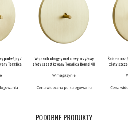
wy podwójny /
Włącznik okrągły metalowy krzyżowy
Ściemniacz 
wany Togglica
złoty szczotkowany Togglica Round 4U
złoty szcz
e
W magazynie
alogowaniu
Cena widoczna po zalogowaniu
Cena wido
PODOBNE PRODUKTY