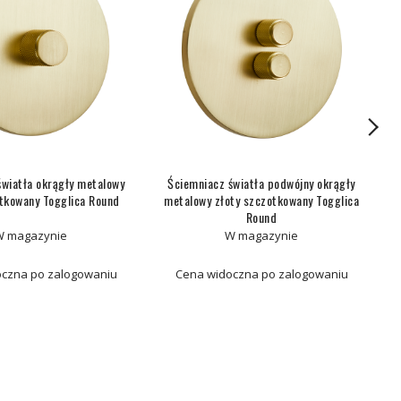
światła okrągły metalowy
Ściemniacz światła podwójny okrągły
otkowany Togglica Round
metalowy złoty szczotkowany Togglica
m
Round
W magazynie
W magazynie
czna po zalogowaniu
Cena widoczna po zalogowaniu