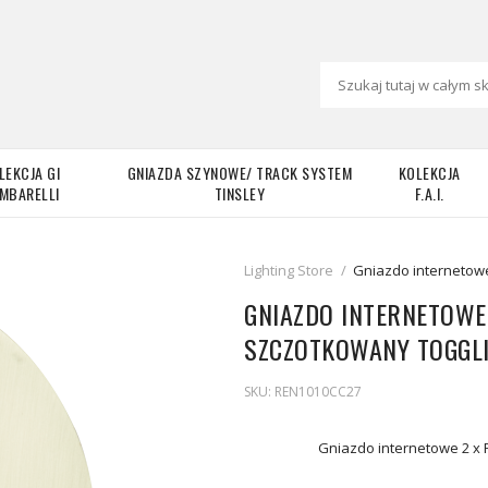
LEKCJA GI
GNIAZDA SZYNOWE/ TRACK SYSTEM
KOLEKCJA
MBARELLI
TINSLEY
F.A.I.
Lighting Store
/
Gniazdo internetowe
GNIAZDO INTERNETOWE
SZCZOTKOWANY TOGGL
SKU:
REN1010CC27
Gniazdo internetowe 2 x 