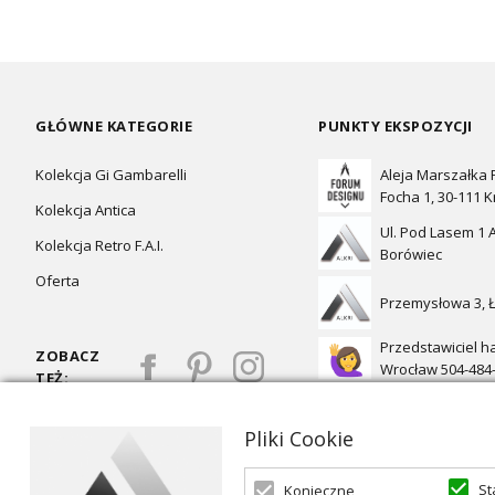
GŁÓWNE KATEGORIE
PUNKTY EKSPOZYCJI
Kolekcja Gi Gambarelli
Aleja Marszałka
Focha 1, 30-111 
Kolekcja Antica
Ul. Pod Lasem 1 A
Kolekcja Retro F.A.I.
Borówiec
Oferta
Przemysłowa 3, 
Przedstawiciel h
ZOBACZ
Wrocław 504-484
TEŻ:
Pliki Cookie
St
Konieczne
Oferta skierowana dla firm, w przypadku zakupów detalicznych 