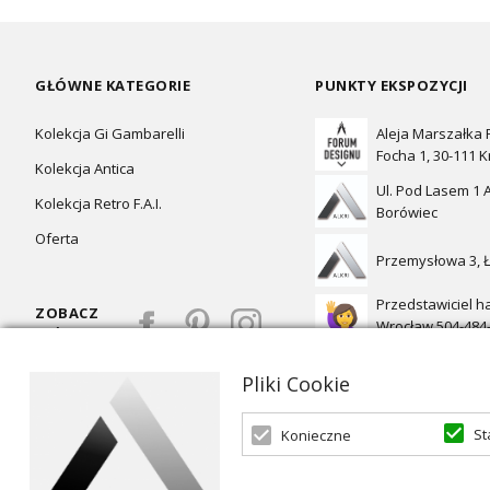
GŁÓWNE KATEGORIE
PUNKTY EKSPOZYCJI
Kolekcja Gi Gambarelli
Aleja Marszałka
Focha 1, 30-111 
Kolekcja Antica
Ul. Pod Lasem 1 A
Kolekcja Retro F.A.I.
Borówiec
Oferta
Przemysłowa 3, 
Przedstawiciel h
ZOBACZ
Wrocław 504-484
TEŻ:
Pliki Cookie
St
Konieczne
Oferta skierowana dla firm, w przypadku zakupów detalicznych 