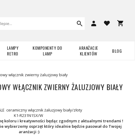
LAMPY
KOMPONENTY DO
ARANŻACJE
BLOG
RETRO
LAMP
KLIENTÓW
wy włącznik zwierny żaluzjowy biały
WY WŁĄCZNIK ZWIERNY ŻALUZJOWY BIAŁY
E ceramiczny włącznik żaluzjowy biały/złoty
K1-R231N1SX/W
 koloru i kreatywności będąc zgodnym z aktualnymi trendami !
ie wybierzemy osprzęt który idealnie będzie pasował do Twojej
aranżacji :)