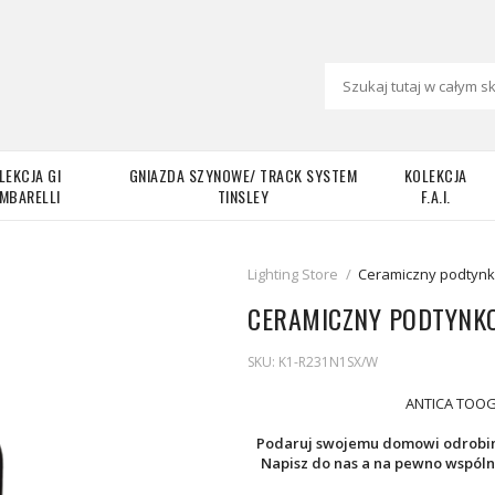
LEKCJA GI
GNIAZDA SZYNOWE/ TRACK SYSTEM
KOLEKCJA
MBARELLI
TINSLEY
F.A.I.
Lighting Store
/
Ceramiczny podtynko
CERAMICZNY PODTYNKO
SKU:
K1-R231N1SX/W
ANTICA TOOGL
Podaruj swojemu domowi odrobinę
Napisz do nas a na pewno wspóln