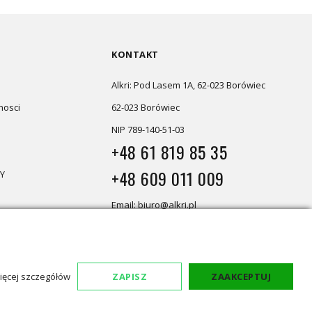
KONTAKT
Alkri: Pod Lasem 1A, 62-023 Borówiec
nosci
62-023 Borówiec
NIP 789-140-51-03
+48 61 819 85 35
+48 609 011 009
Y
Email: biuro@alkri.pl
Magazyn i zwroty: ul. Przemysłowa
3, 63-020 Łękno
Biuro: Pod Lasem 1A, 62-023 Borówiec
ięcej szczegółów
ZAPISZ
ZAAKCEPTUJ