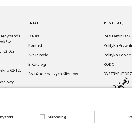
INFO
REGULACJE
 Ferdynanda
O Nas
Regulamin B2B
Kraków
Kontakt
Polityka Prywat
 , 62-023
Aktualności
Polityka Cookie
E-Katalogi
RODO
Łękno 62-105
Aranżacje naszych Klientów
DYSTRYBUTORZ
andlowy –
-031
atystyki
Marketing
W
zapraszamy do sklepu
Oświetlenie marzeń