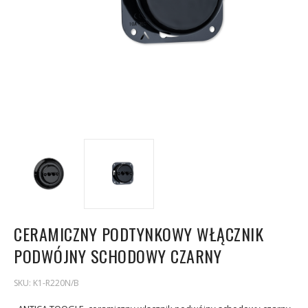
CERAMICZNY PODTYNKOWY WŁĄCZNIK
PODWÓJNY SCHODOWY CZARNY
SKU:
K1-R220N/B