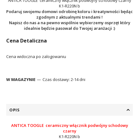
ANTICA TOOGLE ceramiczny włącznik podwójny schodowy czarny
K1-R220N b
Podaruj swojemu domowi odrobinę koloru i kreatywności będąc
zgodnym z aktualnymi trendami !
Napisz do nas a na pewno wspólnie wybierzemy osprzęt który
idealnie będzie pasował do Twojej aranżacji :)
Cena Detaliczna
Cena widoczna po zalogowaniu
W MAGAZYNIE
Czas dostawy:
2-14 dni
OPIS
ANTICA TOOGLE ceramiczny włącznik podwójny schodowy
czarny
K1-R220N b