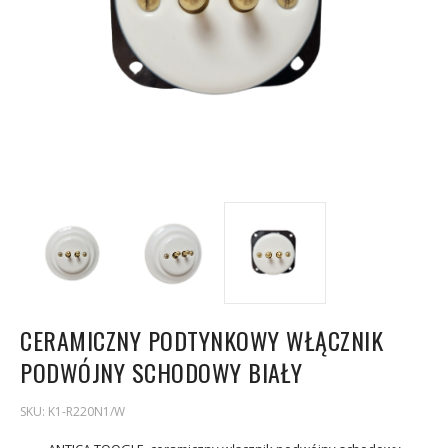
CERAMICZNY PODTYNKOWY WŁĄCZNIK
PODWÓJNY SCHODOWY BIAŁY
SKU:
K1-R220N1/W