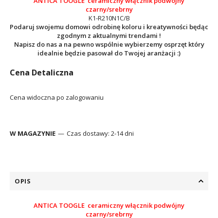
ANTICA TOOGLE ceramiczny włącznik podwójny
czarny/srebrny
K1-R210N1C/B
Podaruj swojemu domowi odrobinę koloru i kreatywności będąc
zgodnym z aktualnymi trendami !
Napisz do nas a na pewno wspólnie wybierzemy osprzęt który
idealnie będzie pasował do Twojej aranżacji :)
Cena Detaliczna
Cena widoczna po zalogowaniu
W MAGAZYNIE
Czas dostawy:
2-14 dni
OPIS
ANTICA TOOGLE ceramiczny włącznik podwójny
czarny/srebrny