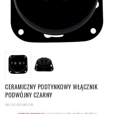
CERAMICZNY PODTYNKOWY WŁĄCZNIK
PODWÓJNY CZARNY
SKU:
K1-R210N1C/B