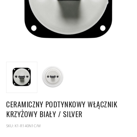
CERAMICZNY PODTYNKOWY WŁĄCZNIK
KRZYŻOWY BIAŁY / SILVER
SKU:
K1-R140N1C/W