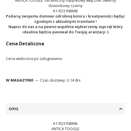
ANTICA TOOGLE ceramiczny
natynkowy włącznik zwierny
dzwonkowy czarny
K1-R231NBMB
Podaruj swojemu domowi odrobinę koloru i kreatywności będąc
zgodnym z aktualnymi trendami !
Napisz do nas a na pewno wspólnie wybierzemy osprzęt który
idealnie będzie pasował do Twojej aranżacji :)
Cena Detaliczna
Cena widoczna po zalogowaniu
W MAGAZYNIE
Czas dostawy:
2-14 dni
OPIS
K1-R231NBMb
ANTICA TOOGLE