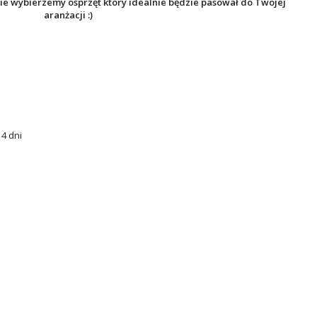
ie wybierzemy osprzęt który idealnie będzie pasował do Twojej
aranżacji :)
4 dni