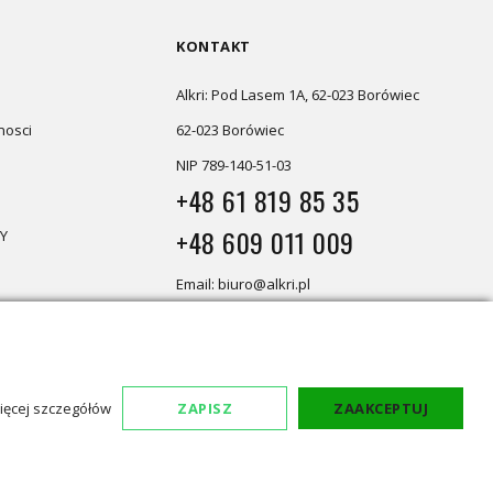
KONTAKT
Alkri: Pod Lasem 1A, 62-023 Borówiec
nosci
62-023 Borówiec
NIP 789-140-51-03
+48 61 819 85 35
+48 609 011 009
Y
Email: biuro@alkri.pl
Magazyn i zwroty: ul. Przemysłowa
3, 63-020 Łękno
Biuro: Pod Lasem 1A, 62-023 Borówiec
ięcej szczegółów
ZAPISZ
ZAAKCEPTUJ