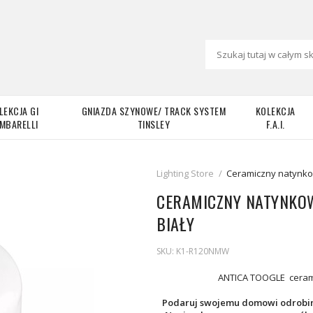
LEKCJA GI
GNIAZDA SZYNOWE/ TRACK SYSTEM
KOLEKCJA
MBARELLI
TINSLEY
F.A.I.
Lighting Store
/
Ceramiczny natynko
CERAMICZNY NATYNKO
BIAŁY
SKU:
K1-R120NMW
ANTICA TOOGLE c
eram
Podaruj swojemu domowi odrobinę