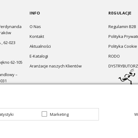
INFO
REGULACJE
 Ferdynanda
O Nas
Regulamin B2B
Kraków
Kontakt
Polityka Prywat
 , 62-023
Aktualności
Polityka Cookie
E-Katalogi
RODO
Łękno 62-105
Aranżacje naszych Klientów
DYSTRYBUTORZ
andlowy –
-031
atystyki
Marketing
W
zapraszamy do sklepu
Oświetlenie marzeń