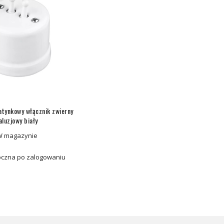
atynkowy włącznik zwierny
aluzjowy biały
W magazynie
czna po zalogowaniu