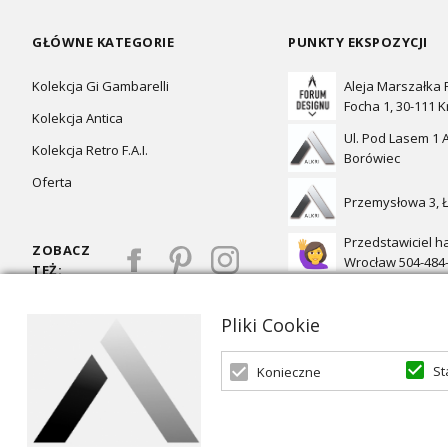
GŁÓWNE KATEGORIE
PUNKTY EKSPOZYCJI
Kolekcja Gi Gambarelli
Aleja Marszałka
Focha 1, 30-111 
Kolekcja Antica
Ul. Pod Lasem 1 A
Kolekcja Retro F.A.I.
Borówiec
Oferta
Przemysłowa 3, 
Przedstawiciel h
ZOBACZ
Wrocław 504-484
TEŻ:
Pliki Cookie
St
Konieczne
Oferta skierowana dla firm, w przypadku zakupów detalicznych 