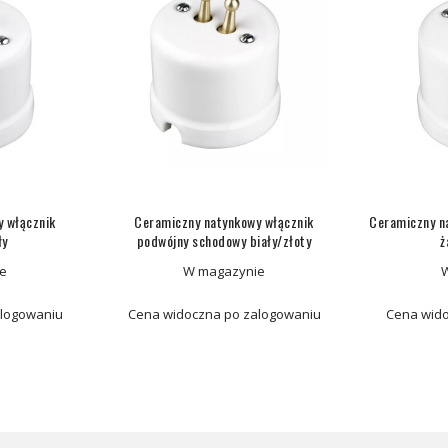
y włącznik
Ceramiczny natynkowy włącznik
Ceramiczny n
ły
podwójny schodowy biały/złoty
ż
e
W magazynie
alogowaniu
Cena widoczna po zalogowaniu
Cena wido