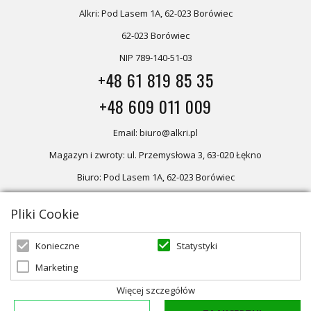
Alkri: Pod Lasem 1A, 62-023 Borówiec
62-023 Borówiec
NIP 789-140-51-03
+48 61 819 85 35
+48 609 011 009
Email: biuro@alkri.pl
Magazyn i zwroty: ul. Przemysłowa 3, 63-020 Łękno
Biuro: Pod Lasem 1A, 62-023 Borówiec
Pliki Cookie
Oferta skierowana dla firm, w przypadku zakupów detalicznych
zapraszamy do sklepu
Oświetlenie marzeń
Statystyki
Konieczne
Marketing
© 2026 ALKRI | Powered by
zentoshop
Więcej szczegółów