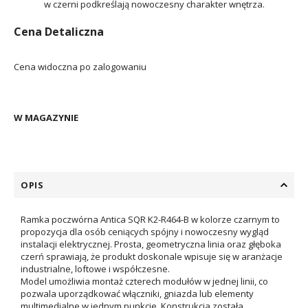
w czerni podkreślają nowoczesny charakter wnętrza.
Cena Detaliczna
Cena widoczna po zalogowaniu
W MAGAZYNIE
OPIS
Ramka poczwórna Antica SQR K2-R464-B w kolorze czarnym to
propozycja dla osób ceniących spójny i nowoczesny wygląd
instalacji elektrycznej. Prosta, geometryczna linia oraz głęboka
czerń sprawiają, że produkt doskonale wpisuje się w aranżacje
industrialne, loftowe i współczesne.
Model umożliwia montaż czterech modułów w jednej linii, co
pozwala uporządkować włączniki, gniazda lub elementy
multimedialne w jednym punkcie. Konstrukcja została