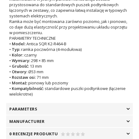
przystosowana do standardowych puszek podtynkowych
łączonych w zestawy, co zapewnia łatwą instalację w typowych
systemach elektrycznych.
Ramka może być montowana zarówno poziomo, jak i pionowo,
co daje dużą elastyczność przy projektowaniu układu osprzętu
w pomieszczeniu.
PARAMETRY TECHNICZNE
• Model:
Antica SQR K2-R464-B
•
Typ:
ramka poczwórna (4-modułowa)
•
Kolor:
czarny
•
Wymiary:
298 × 85 mm
• Grubość:
13 mm
• Otwory:
Ø53 mm
• Rozstaw osi:
71 mm
• Montaż:
pionowy lub poziomy
• Kompatybilność:
standardowe puszki podtynkowe (łączenie
wielokrotne)
PARAMETERS
MANUFACTURER
0 RECENZJE PRODUKTU