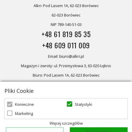
Alkri: Pod Lasem 1A, 62-023 Borówiec
62-023 Borówiec
NIP 789-140-51-03
+48 61 819 85 35
+48 609 011 009
Email: biuro@alkri.pl
Magazyn i zwroty: ul. Przemysłowa 3, 63-020 Łękno
Biuro: Pod Lasem 1A, 62-023 Borówiec
Pliki Cookie
Oferta skierowana dla firm, w przypadku zakupów detalicznych
zapraszamy do sklepu
Oświetlenie marzeń
Statystyki
Konieczne
Marketing
© 2026 ALKRI | Powered by
zentoshop
Więcej szczegółów