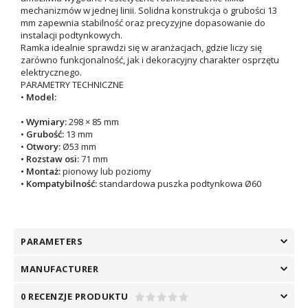
mechanizmów w jednej linii. Solidna konstrukcja o grubości 13
mm zapewnia stabilność oraz precyzyjne dopasowanie do
instalacji podtynkowych.
Ramka idealnie sprawdzi się w aranżacjach, gdzie liczy się
zarówno funkcjonalność, jak i dekoracyjny charakter osprzętu
elektrycznego.
PARAMETRY TECHNICZNE
•
Model:
•
Wymiary:
298 × 85 mm
•
Grubość:
13 mm
•
Otwory:
Ø53 mm
• Rozstaw osi:
71 mm
• Montaż:
pionowy lub poziomy
• Kompatybilność:
standardowa puszka podtynkowa Ø60
PARAMETERS
MANUFACTURER
0 RECENZJE PRODUKTU