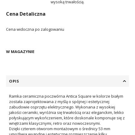
wysoką trwałością.
Cena Detaliczna
Cena widoczna po zalogowaniu
W MAGAZYNIE
OPIS
Ramka ceramiczna poczwórna Antica Square w kolorze białym
została zaprojektowana z myślą o spójnej i estetycznej
zabudowie osprzętu elektrycznego. Wykonana z wysokiej
jakości ceramiki, wyróżnia się trwałością oraz eleganckim, lekko
połyskującym wykończeniem, które doskonale komponuje się z
wnętrzami klasycznymi, retro oraz nowoczesnymi.
Dzięki czterem otworom montażowym o średnicy 53 mm
umożliwia wygodne i estetyczne rozmieszczenie kilku