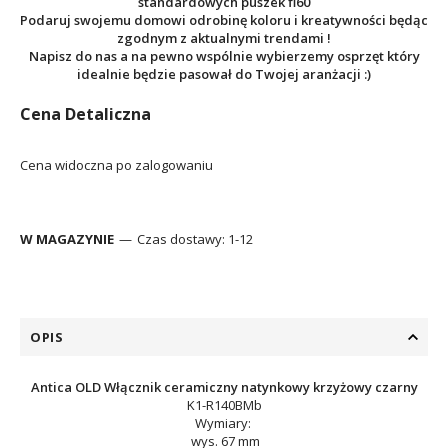
standardowych puszek fi60
Podaruj swojemu domowi odrobinę koloru i kreatywności będąc
zgodnym z aktualnymi trendami !
Napisz do nas a na pewno wspólnie wybierzemy osprzęt który
idealnie będzie pasował do Twojej aranżacji :)
Cena Detaliczna
Cena widoczna po zalogowaniu
W MAGAZYNIE
Czas dostawy:
1-12
OPIS
Antica OLD Włącznik ceramiczny natynkowy krzyżowy czarny
K1-R140BMb
Wymiary:
wys.
67 mm