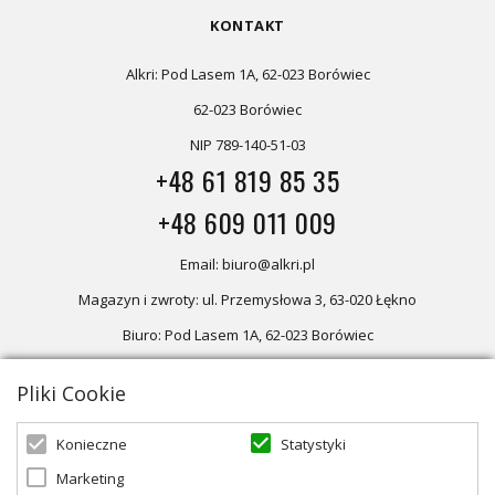
KONTAKT
Alkri: Pod Lasem 1A, 62-023 Borówiec
62-023 Borówiec
NIP 789-140-51-03
+48 61 819 85 35
+48 609 011 009
Email: biuro@alkri.pl
Magazyn i zwroty: ul. Przemysłowa 3, 63-020 Łękno
Biuro: Pod Lasem 1A, 62-023 Borówiec
Pliki Cookie
Oferta skierowana dla firm, w przypadku zakupów detalicznych
zapraszamy do sklepu
Oświetlenie marzeń
Statystyki
Konieczne
Marketing