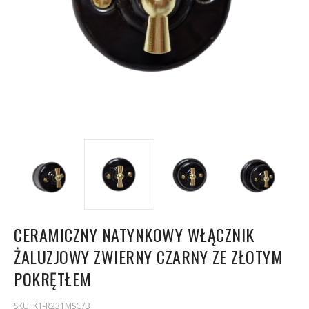
CERAMICZNY NATYNKOWY WŁĄCZNIK
ŻALUZJOWY ZWIERNY CZARNY ZE ZŁOTYM
POKRĘTŁEM
SKU:
K1-R231MSG/B