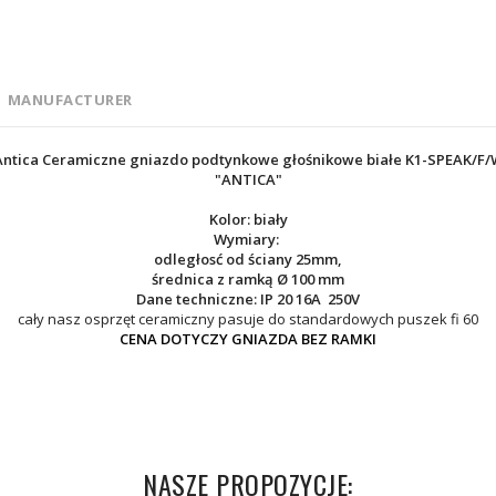
MANUFACTURER
Antica Ceramiczne gniazdo podtynkowe głośnikowe białe K1-SPEAK/F/
"ANTICA"
Kolor: biały
Wymiary:
odległosć od ściany 25mm,
średnica z ramką Ø 100 mm
Dane techniczne: IP 20 16A 250V
cały nasz osprzęt ceramiczny pasuje do standardowych puszek fi 60
CENA DOTYCZY GNIAZDA BEZ RAMKI
NASZE PROPOZYCJE: