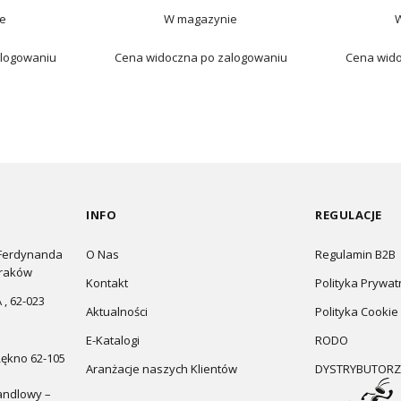
e
W magazynie
alogowaniu
Cena widoczna po zalogowaniu
Cena wido
INFO
REGULACJE
 Ferdynanda
O Nas
Regulamin B2B
Kraków
Kontakt
Polityka Prywat
 , 62-023
Aktualności
Polityka Cookie
E-Katalogi
RODO
Łękno 62-105
Aranżacje naszych Klientów
DYSTRYBUTORZ
andlowy –