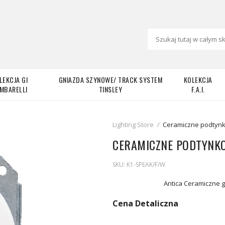
LEKCJA GI
GNIAZDA SZYNOWE/ TRACK SYSTEM
KOLEKCJA
MBARELLI
TINSLEY
F.A.I.
Lighting Store
/
Ceramiczne podtynk
CERAMICZNE PODTYNKO
SKU:
K1-SPEAK/F/W
Antica Ceramiczne g
Cena Detaliczna