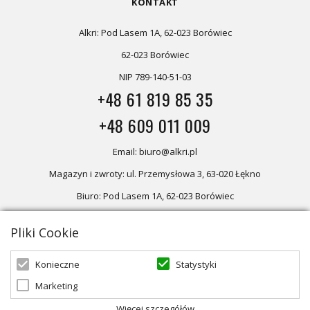
KONTAKT
Alkri: Pod Lasem 1A, 62-023 Borówiec
62-023 Borówiec
NIP 789-140-51-03
+48 61 819 85 35
+48 609 011 009
Email: biuro@alkri.pl
Magazyn i zwroty: ul. Przemysłowa 3, 63-020 Łękno
Biuro: Pod Lasem 1A, 62-023 Borówiec
Pliki Cookie
Oferta skierowana dla firm, w przypadku zakupów detalicznych
zapraszamy do sklepu
Oświetlenie marzeń
Statystyki
Konieczne
Marketing
© 2026 ALKRI | Powered by
zentoshop
Więcej szczegółów