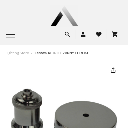
Lighting Store
/
Zestaw RETRO CZARNY CHROM