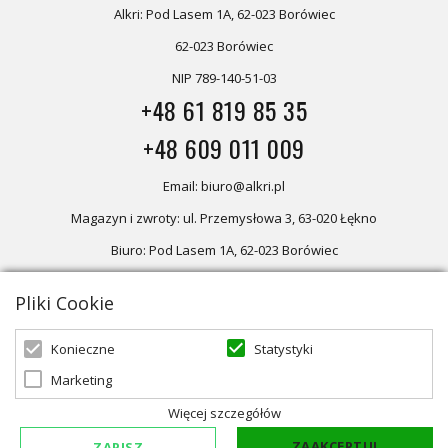
Alkri: Pod Lasem 1A, 62-023 Borówiec
62-023 Borówiec
NIP 789-140-51-03
+48 61 819 85 35
+48 609 011 009
Email: biuro@alkri.pl
Magazyn i zwroty: ul. Przemysłowa 3, 63-020 Łękno
Biuro: Pod Lasem 1A, 62-023 Borówiec
Pliki Cookie
Oferta skierowana dla firm, w przypadku zakupów detalicznych
zapraszamy do sklepu
Oświetlenie marzeń
Statystyki
Konieczne
Marketing
© 2026 ALKRI | Powered by
zentoshop
Więcej szczegółów
ZAAKCEPTUJ
ZAPISZ