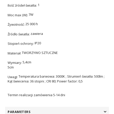
1
Ilość źródeł światła:
7W
Moc max (W):
25 000 h
Żywotność:
zawiera
Źródło światła:
IP20
Stopień ochrony:
TWORZYWO SZTUCZNE
Materiał:
5,4cm
Wymiary:
5cm
Temperatura barwowa: 3000K ; Strumień światła: 500lm ;
Uwagi:
Kąt świecenia: 36 stopni ; CRI 80; Power factor: 0,5
Termin realizacji zamówienia 5-14 dni
PARAMETERS