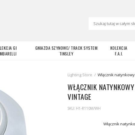
LEKCJA GI
GNIAZDA SZYNOWE/ TRACK SYSTEM
KOLEKCJA
MBARELLI
TINSLEY
F.A.I.
Lighting Store
/
Włącznik natynkowy 
WŁĄCZNIK NATYNKOWY 
VINTAGE
SKU:
H1-R110M/WH
Włącznik natynko