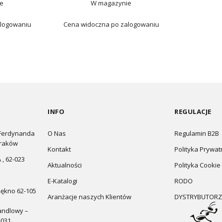
e
W magazynie
alogowaniu
Cena widoczna po zalogowaniu
INFO
REGULACJE
 Ferdynanda
O Nas
Regulamin B2B
Kraków
Kontakt
Polityka Prywat
 , 62-023
Aktualności
Polityka Cookie
E-Katalogi
RODO
Łękno 62-105
Aranżacje naszych Klientów
DYSTRYBUTORZ
andlowy –
-031