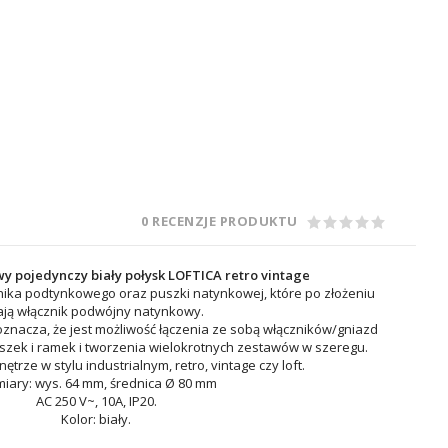
0 RECENZJE PRODUKTU
y pojedynczy biały połysk LOFTICA retro vintage
znika podtynkowego oraz puszki natynkowej, które po złożeniu
ają włącznik podwójny natynkowy.
oznacza, że jest możliwość łączenia ze sobą włączników/gniazd
zek i ramek i tworzenia wielokrotnych zestawów w szeregu.
ętrze w stylu industrialnym, retro, vintage czy loft.
iary: wys. 64 mm, średnica Ø 80 mm
AC 250 V~, 10A, IP20.
Kolor: biały.