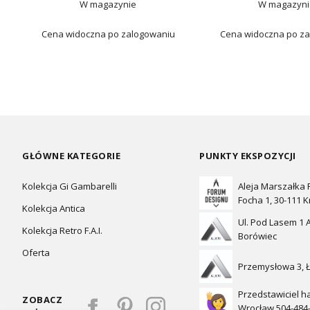
W magazynie
W magazyni
Cena widoczna po zalogowaniu
Cena widoczna po z
GŁÓWNE KATEGORIE
PUNKTY EKSPOZYCJI
Kolekcja Gi Gambarelli
Aleja Marszałka
Focha 1, 30-111 
Kolekcja Antica
Ul. Pod Lasem 1 A
Kolekcja Retro F.A.I.
Borówiec
Oferta
Przemysłowa 3, 
Przedstawiciel h
ZOBACZ
Wrocław 504-484