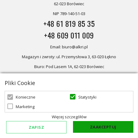
62-023 Borówiec
NIP 789-140-51-03
+48 61 819 85 35
+48 609 011 009
Email: biuro@alkri.pl
Magazyn i zwroty: ul. Przemysłowa 3, 63-020 Łękno
Biuro: Pod Lasem 1A, 62-023 Borówiec
Pliki Cookie
Oferta skierowana dla firm, w przypadku zakupów detalicznych
zapraszamy do sklepu
Oświetlenie marzeń
Statystyki
Konieczne
Marketing
© 2026 ALKRI | Powered by
zentoshop
Więcej szczegółów
ZAAKCEPTUJ
ZAPISZ