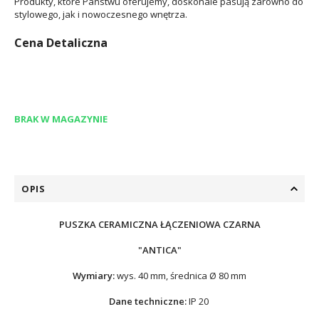
Produkty, które Państwu oferujemy, doskonale pasują zarówno do
stylowego, jak i nowoczesnego wnętrza.
Cena Detaliczna
BRAK W MAGAZYNIE
OPIS
PUSZKA CERAMICZNA ŁĄCZENIOWA CZARNA
"ANTICA"
Wymiary:
wys. 40 mm, średnica Ø 80 mm
Dane techniczne:
IP 20