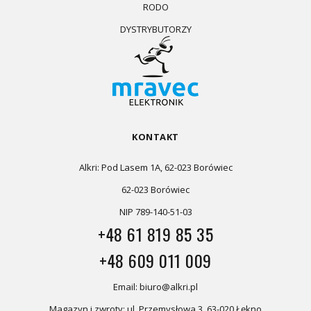
RODO
DYSTRYBUTORZY
KONTAKT
Alkri: Pod Lasem 1A, 62-023 Borówiec
62-023 Borówiec
NIP 789-140-51-03
+48 61 819 85 35
+48 609 011 009
Email: biuro@alkri.pl
Magazyn i zwroty: ul. Przemysłowa 3, 63-020 Łękno