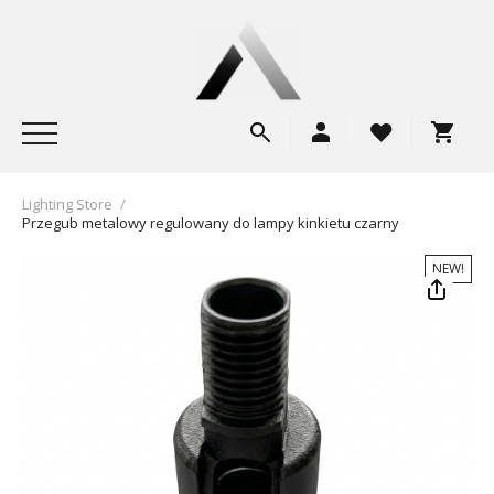
Lighting Store
/
Przegub metalowy regulowany do lampy kinkietu czarny
NEW!