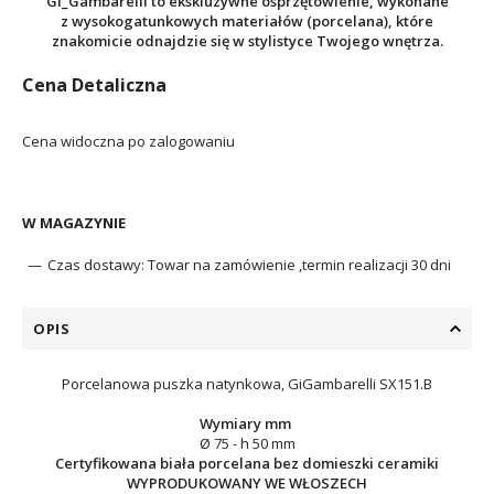
Gi_Gambarelli to ekskluzywne osprzętowienie, wykonane
z wysokogatunkowych materiałów (porcelana), które
znakomicie odnajdzie się w stylistyce Twojego wnętrza.
Cena Detaliczna
Cena widoczna po zalogowaniu
W MAGAZYNIE
Czas dostawy:
Towar na zamówienie ,termin realizacji 30 dni
OPIS
Porcelanowa puszka natynkowa, GiGambarelli SX151.B
Wymiary mm
Ø 75 - h 50 mm
Certyfikowana biała porcelana bez domieszki ceramiki
WYPRODUKOWANY WE WŁOSZECH