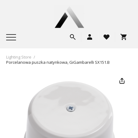
Lighting Store
/
Porcelanowa puszka natynkowa, GiGambarelli SX151.B