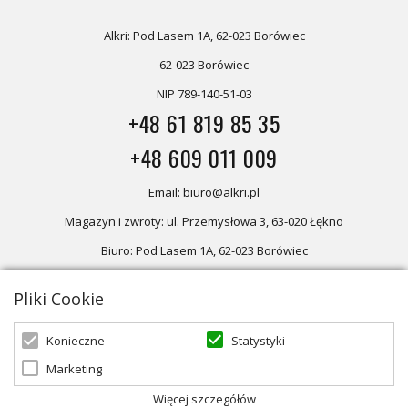
Alkri: Pod Lasem 1A, 62-023 Borówiec
62-023 Borówiec
NIP 789-140-51-03
+48 61 819 85 35
+48 609 011 009
Email: biuro@alkri.pl
Magazyn i zwroty: ul. Przemysłowa 3, 63-020 Łękno
Biuro: Pod Lasem 1A, 62-023 Borówiec
Pliki Cookie
Oferta skierowana dla firm, w przypadku zakupów detalicznych
zapraszamy do sklepu
Oświetlenie marzeń
Statystyki
Konieczne
Marketing
© 2026 ALKRI | Powered by
zentoshop
Więcej szczegółów