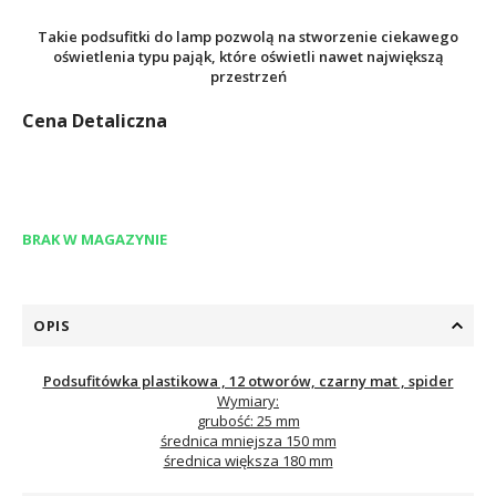
Takie podsufitki do lamp pozwolą na stworzenie ciekawego
oświetlenia typu pająk, które oświetli nawet największą
przestrzeń
Cena Detaliczna
BRAK W MAGAZYNIE
OPIS
Podsufitówka plastikowa , 12 otworów, czarny mat , spider
Wymiary:
grubość: 25 mm
średnica mniejsza 150 mm
średnica większa 180 mm