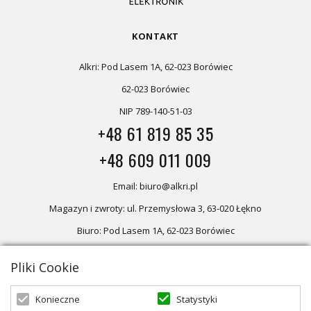
KONTAKT
Alkri: Pod Lasem 1A, 62-023 Borówiec
62-023 Borówiec
NIP 789-140-51-03
+48 61 819 85 35
+48 609 011 009
Email: biuro@alkri.pl
Magazyn i zwroty: ul. Przemysłowa 3, 63-020 Łękno
Biuro: Pod Lasem 1A, 62-023 Borówiec
Pliki Cookie
Oferta skierowana dla firm, w przypadku zakupów detalicznych
zapraszamy do sklepu
Oświetlenie marzeń
Statystyki
Konieczne