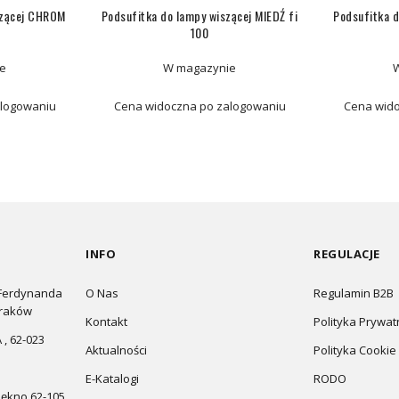
szącej CHROM
Podsufitka do lampy wiszącej MIEDŹ fi
Podsufitka 
100
e
W magazynie
alogowaniu
Cena widoczna po zalogowaniu
Cena wido
INFO
REGULACJE
 Ferdynanda
O Nas
Regulamin B2B
Kraków
Kontakt
Polityka Prywat
 , 62-023
Aktualności
Polityka Cookie
E-Katalogi
RODO
Łękno 62-105