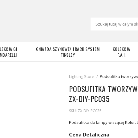
LEKCJA GI
GNIAZDA SZYNOWE/ TRACK SYSTEM
KOLEKCJA
MBARELLI
TINSLEY
F.A.I.
Lighting Store
/
Podsufitka tworzywo
PODSUFITKA TWORZYWO
ZX-DIY-PC035
SKU:
ZX-DIY-PC035
Podsufitka do lampy wiszącej Kolor:
Cena Detaliczna