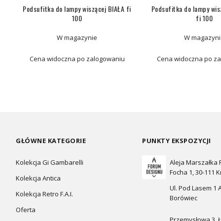
Podsufitka do lampy wiszącej BIAŁA fi
Podsufitka do lampy wi
100
fi 100
W magazynie
W magazyni
Cena widoczna po zalogowaniu
Cena widoczna po z
GŁÓWNE KATEGORIE
PUNKTY EKSPOZYCJI
Kolekcja Gi Gambarelli
Aleja Marszałka
Focha 1, 30-111 
Kolekcja Antica
Ul. Pod Lasem 1 A
Kolekcja Retro F.A.I.
Borówiec
Oferta
Przemysłowa 3, 