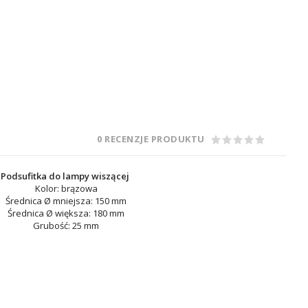
0 RECENZJE PRODUKTU
Podsufitka do lampy wiszącej
Kolor: brązowa
Średnica
Ø mniejsza:
150 mm
Średnica
Ø większa: 180 mm
Grubość: 25 mm