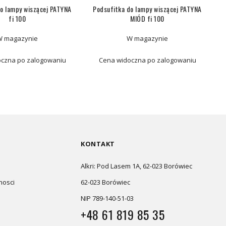
do lampy wiszącej PATYNA
Podsufitka do lampy wiszącej PATYNA
P
fi 100
MIÓD fi 100
W magazynie
W magazynie
czna po zalogowaniu
Cena widoczna po zalogowaniu
KONTAKT
Alkri: Pod Lasem 1A, 62-023 Borówiec
nosci
62-023 Borówiec
NIP 789-140-51-03
+48 61 819 85 35