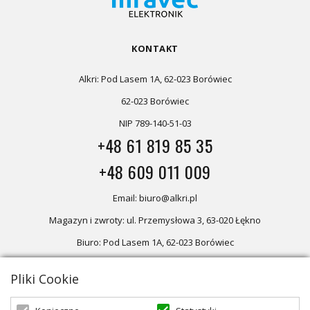
KONTAKT
Alkri: Pod Lasem 1A, 62-023 Borówiec
62-023 Borówiec
NIP 789-140-51-03
+48 61 819 85 35
+48 609 011 009
Email: biuro@alkri.pl
Magazyn i zwroty: ul. Przemysłowa 3, 63-020 Łękno
Biuro: Pod Lasem 1A, 62-023 Borówiec
Pliki Cookie
Oferta skierowana dla firm, w przypadku zakupów detalicznych
zapraszamy do sklepu
Oświetlenie marzeń