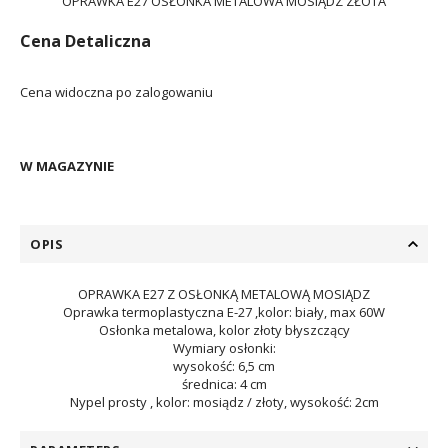
OPRAWKA E27 OSŁONKA METALOWA MOSIĄDZ ZŁOTA
Cena Detaliczna
Cena widoczna po zalogowaniu
W MAGAZYNIE
OPIS
OPRAWKA E27 Z OSŁONKĄ METALOWĄ MOSIĄDZ
Oprawka termoplastyczna E-27 ,kolor: biały, max 60W
Osłonka metalowa, kolor złoty błyszczący
Wymiary osłonki:
wysokość: 6,5 cm
średnica: 4 cm
Nypel prosty , kolor: mosiądz / złoty, wysokość: 2cm