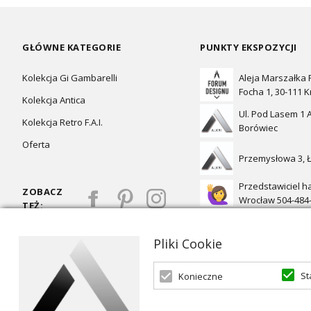
GŁÓWNE KATEGORIE
PUNKTY EKSPOZYCJI
Kolekcja Gi Gambarelli
Aleja Marszałka
Focha 1, 30-111 
Kolekcja Antica
Ul. Pod Lasem 1 A
Kolekcja Retro F.A.I.
Borówiec
Oferta
Przemysłowa 3, 
Przedstawiciel h
ZOBACZ
Wrocław 504-484
TEŻ:
Pliki Cookie
St
Konieczne
Oferta skierowana dla firm, w przypadku zakupów detalicznych 