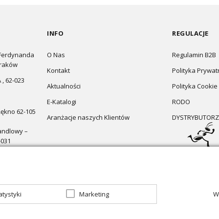
INFO
REGULACJE
 Ferdynanda
O Nas
Regulamin B2B
Kraków
Kontakt
Polityka Prywat
 , 62-023
Aktualności
Polityka Cookie
E-Katalogi
RODO
Łękno 62-105
Aranżacje naszych Klientów
DYSTRYBUTORZ
andlowy –
-031
atystyki
Marketing
W
zapraszamy do sklepu
Oświetlenie marzeń