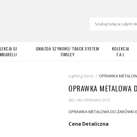
LEKCJA GI
GNIAZDA SZYNOWE/ TRACK SYSTEM
KOLEKCJA
MBARELLI
TINSLEY
F.A.I.
Lighting Store
/
OPRAWKA METALOWA
OPRAWKA METALOWA DO
SKU:
MA OPRAWKA 07/Z
OPRAWKA METALOWA DO ŻARÓWKI E-
Cena Detaliczna