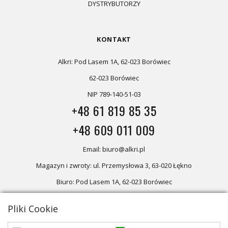
DYSTRYBUTORZY
KONTAKT
Alkri: Pod Lasem 1A, 62-023 Borówiec
62-023 Borówiec
NIP 789-140-51-03
+48 61 819 85 35
+48 609 011 009
Email: biuro@alkri.pl
Magazyn i zwroty: ul. Przemysłowa 3, 63-020 Łękno
Biuro: Pod Lasem 1A, 62-023 Borówiec
Pliki Cookie
Oferta skierowana dla firm, w przypadku zakupów detalicznych
zapraszamy do sklepu
Oświetlenie marzeń