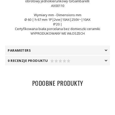
obrotowy jednokierunkowy
GiGambarelli
AX00110
Wymiary mm - Dimensions m
m
Ø 60 | h 67 mm 1P|2vie|10AX|250V~|10AX
IP20 |
Certyfikowana biała porcelana bez domieszki ceramiki
WYPRODUKOWANY WE WŁOSZECH
PARAMETERS
0 RECENZJE PRODUKTU
PODOBNE PRODUKTY