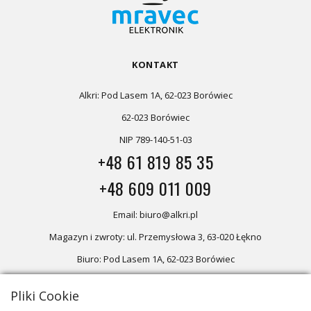
KONTAKT
Alkri: Pod Lasem 1A, 62-023 Borówiec
62-023 Borówiec
NIP 789-140-51-03
+48 61 819 85 35
+48 609 011 009
Email: biuro@alkri.pl
Magazyn i zwroty: ul. Przemysłowa 3, 63-020 Łękno
Biuro: Pod Lasem 1A, 62-023 Borówiec
Pliki Cookie
Oferta skierowana dla firm, w przypadku zakupów detalicznych
zapraszamy do sklepu
Oświetlenie marzeń