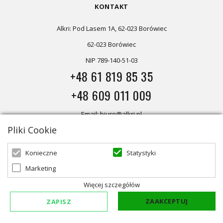
KONTAKT
Alkri: Pod Lasem 1A, 62-023 Borówiec
62-023 Borówiec
NIP 789-140-51-03
+48 61 819 85 35
+48 609 011 009
Email: biuro@alkri.pl
Pliki Cookie
Magazyn i zwroty: ul. Przemysłowa 3, 63-020 Łękno
Biuro: Pod Lasem 1A, 62-023 Borówiec
Statystyki
Konieczne
Marketing
Oferta skierowana dla firm, w przypadku zakupów detalicznych
zapraszamy do sklepu
Oświetlenie marzeń
Więcej szczegółów
ZAAKCEPTUJ
ZAPISZ